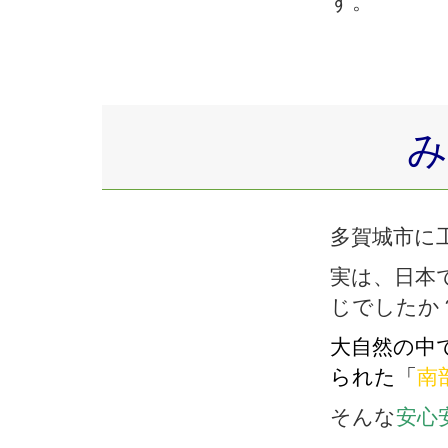
す。
み
多賀城市に
実は、日本
じでしたか
大自然の中
られた「
南
そんな
安心