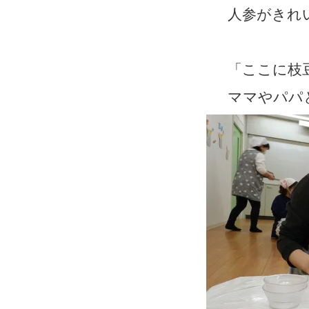
人参がきれ
「ここに枝
ママやパパ