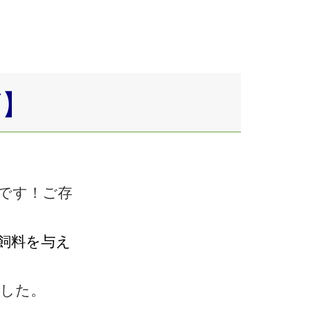
ズ】
です！ご存
飼料を与え
した。