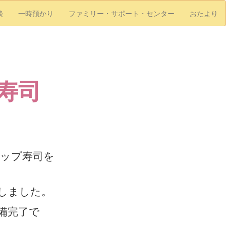
談
一時預かり
ファミリー・サポート・センター
おたより
寿司
カップ寿司を
しました。
備完了で