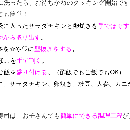
に洗ったら、お待ちかねのクッキング開始です
ても簡単！
袋に入ったサラダチキンと卵焼きを
手でほぐす
やから取り出す
。
参を☆や♡に
型抜きをする
。
ぼこを
手で割く
。
ご飯を
盛り付ける
。（酢飯でもご飯でもOK）
に、サラダチキン、卵焼き、枝豆、人参、カニ
。
寿司は、お子さんでも
簡単にできる調理工程
が