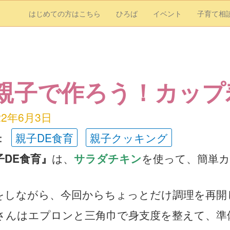
はじめての方はこちら
ひろば
イベント
子育て相
親子で作ろう！カップ
22年6月3日
：
親子DE食育
親子クッキング
子DE食育』
は、
サラダチキン
を使って、簡単
。
をしながら、今回からちょっとだけ調理を再開
さんはエプロンと三角巾で身支度を整えて、準