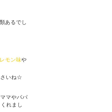
類あるでし
レモン味
や
ださいね☆
もママやパパ
てくれまし