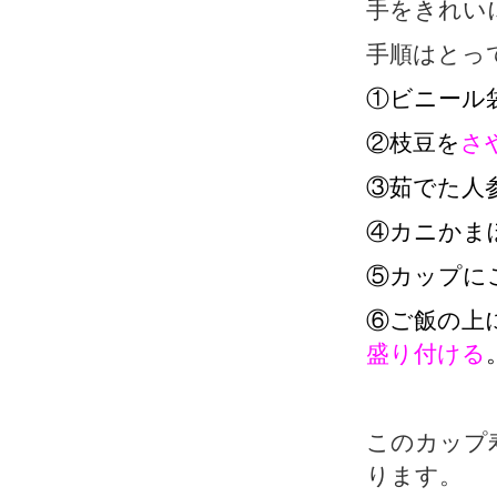
手をきれい
手順はとっ
①ビニール
②枝豆を
さ
③茹でた人
④カニかま
⑤カップに
⑥ご飯の上
盛り付ける
このカップ
ります。