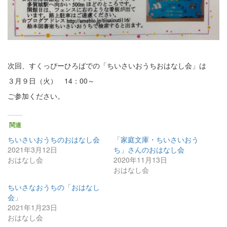
次回、すくっぴーひろばでの「ちいさいおうちおはなし会」は
３月９日（火） 14：00～
ご参加ください。
関連
ちいさいおうちのおはなし会
「家庭文庫・ちいさいおう
2021年3月12日
ち」さんのおはなし会
おはなし会
2020年11月13日
おはなし会
ちいさなおうちの「おはなし
会」
2021年1月23日
おはなし会