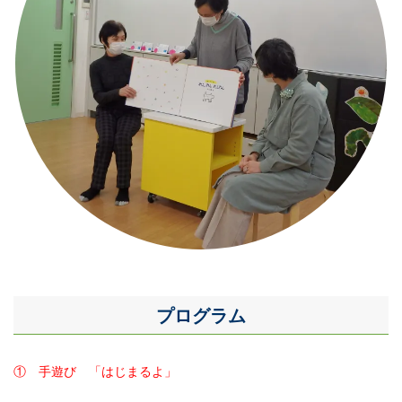
プログラム
① 手遊び 「はじまるよ」