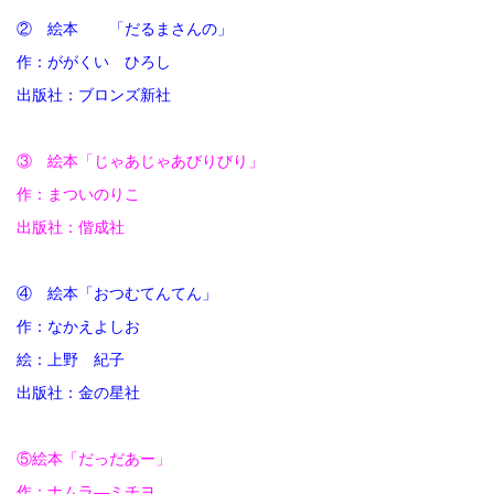
② 絵本 「だるまさんの」
作：ががくい ひろし
出版社：ブロンズ新社
③ 絵本「じゃあじゃあびりびり」
作：まついのりこ
出版社：偕成社
④ 絵本「おつむてんてん」
作：なかえよしお
絵：上野 紀子
出版社：金の星社
⑤絵本「だっだあー」
作：ナムラ―ミチヨ