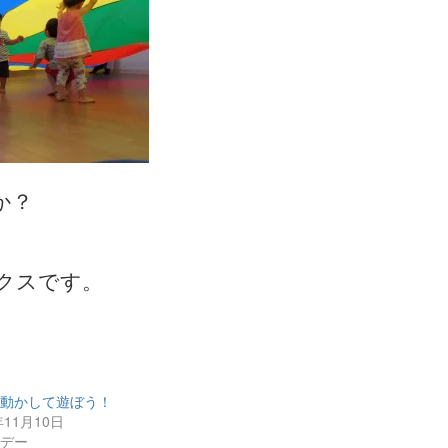
か？
ビクスです。
を動かして遊ぼう！
年11月10日
ズデー