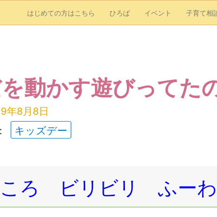
はじめての方はこちら
ひろば
イベント
子育て相
だを動かす遊びってた
19年8月8日
：
キッズデー
ころ ビリビリ ふー