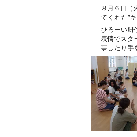
８月６日（
てくれた”キ
ひろーい研
表情でスタ
事したり手