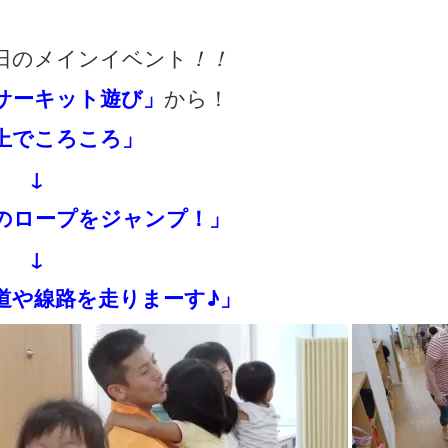
日のメインイベント
！！
サーキット遊び」
から！
上でころころ」
↓
のロープをジャンプ！」
↓
道や線路を走りまーす♪」