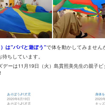
日）は”パパと遊ぼう”
で体を動かしてみません
お待ちしています。
ズデーは11月19日（火）島貫照美先生の親子
！
あそぼう♪1才児
身体
2020年6月19日
2020
あそぼう♪1才児
キッ