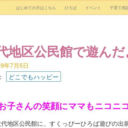
はじめての方はこちら
ひろば
イベント
子育て相
代地区公民館で遊んだ
19年7月5日
：
どこでもハッピー
お子さんの笑顔にママもニコニ
木)大代地区公民館に、すくっぴーひろば遊びの出