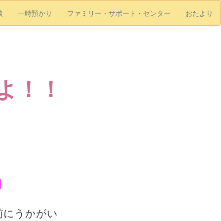
談
一時預かり
ファミリー・サポート・センター
おたより
よ！！
コ
前にうかがい