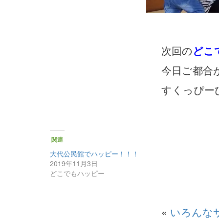
次回の
どこ
今日ご都合
すくっぴー
関連
大代公民館でハッピー！！！
2019年11月3日
どこでもハッピー
«
いろんな