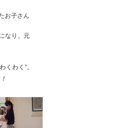
たお子さん
になり、元
わくわく”。
！！