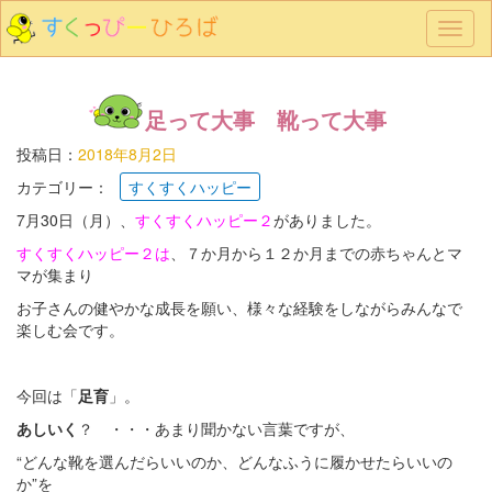
メ
ニ
ュ
ー
足って大事 靴って大事
投稿日：
2018年8月2日
カテゴリー：
すくすくハッピー
7月30日（月）、
すくすくハッピー２
がありました。
すくすくハッピー２は
、７か月から１２か月までの赤ちゃんとマ
マが集まり
お子さんの健やかな成長を願い、様々な経験をしながらみんなで
楽しむ会です。
今回は「
足育
」。
あしいく
？ ・・・あまり聞かない言葉ですが、
“どんな靴を選んだらいいのか、どんなふうに履かせたらいいの
か”を