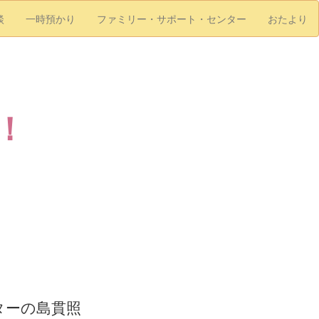
談
一時預かり
ファミリー・サポート・センター
おたより
！
ターの島貫照