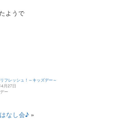
たようで
でリフレッシュ！～キッズデー～
年4月27日
ズデー
はなし会♪
»