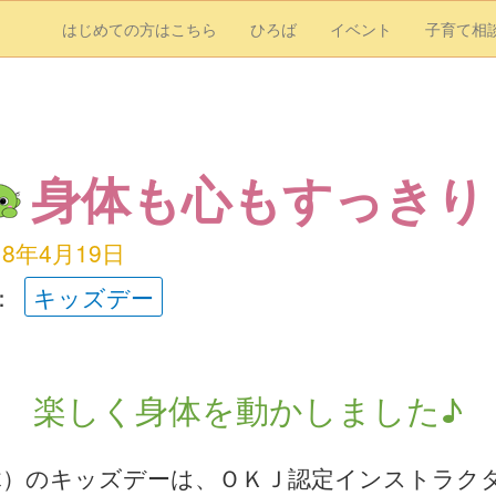
はじめての方はこちら
ひろば
イベント
子育て相
身体も心もすっきり
18年4月19日
：
キッズデー
楽しく身体を動かしました♪
（木）のキッズデーは、ＯＫＪ認定インストラク