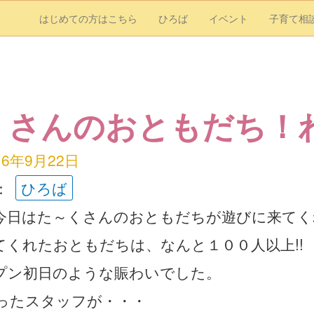
はじめての方はこちら
ひろば
イベント
子育て相
くさんのおともだち！わ
16年9月22日
：
ひろば
今日はた～くさんのおともだちが遊びに来てく
てくれたおともだちは、なんと１００人以上!!
プン初日のような賑わいでした。
ったスタッフが・・・