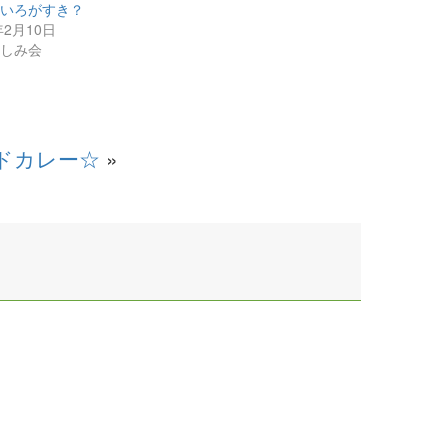
ないろがすき？
年2月10日
のしみ会
ドカレー☆
»