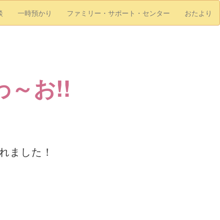
談
一時預かり
ファミリー・サポート・センター
おたより
～お!!
れました！