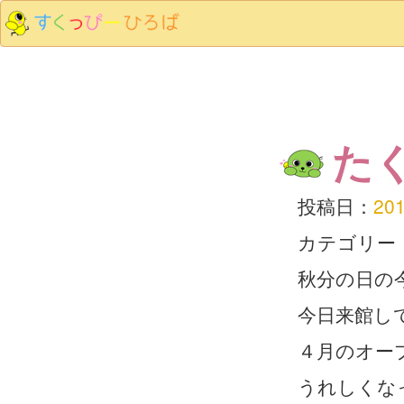
た
投稿日：
20
カテゴリー
秋分の日の
今日来館し
４月のオー
うれしくな