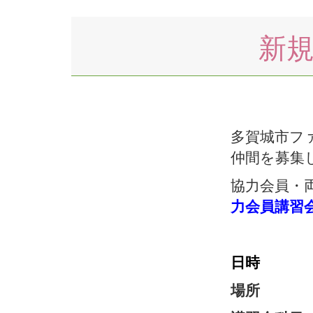
新
多賀城市フ
仲間を募集
協力会員・
力会員講習
日時
1月2
場所 す