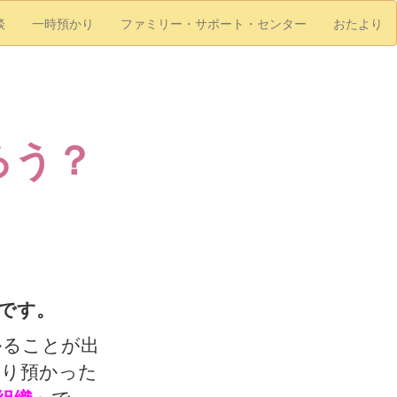
談
一時預かり
ファミリー・サポート・センター
おたより
ろう？
です。
かることが出
たり預かった