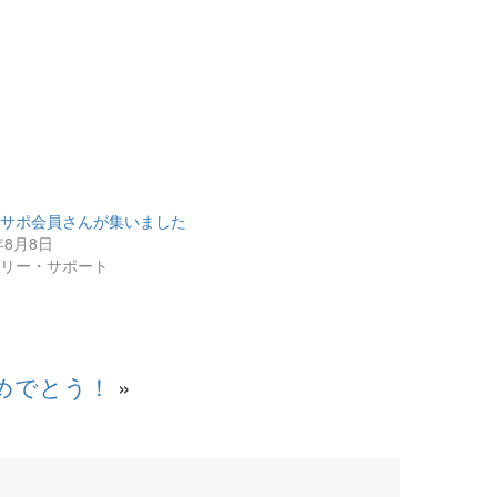
ミサポ会員さんが集いました
年8月8日
ミリー・サポート
めでとう！
»