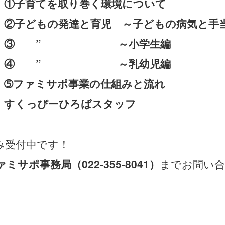
 ①子育てを取り巻く環境について
の発達と育児 ～子どもの病気と手
” ～小学生編
” ～乳幼児編
ミサポ事業の仕組みと流れ
くっぴーひろばスタッフ
み受付中です！
ァミサポ事務局（022-355-8041）
までお問い