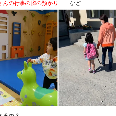
さんの行事の際の預かり
など
きるの？