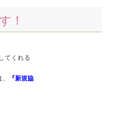
す！
してくれる
は、
『新規協