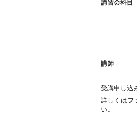
講習会科目
②子ども
③ 
④ 
➄ファ
講師 す
受講申し込
詳しくは
フ
い。