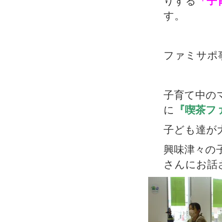
りする
「子
す。
ファミサポ
子育て中の
に
『喫茶フ
子ども達が
興味津々の
さんにお話