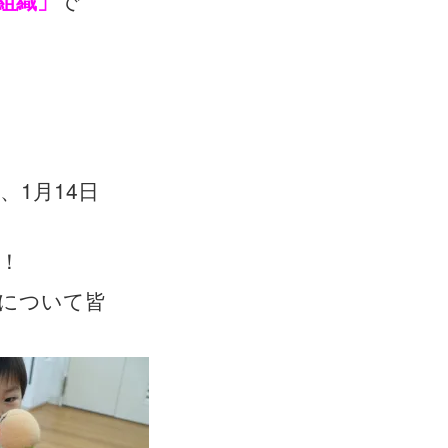
組織」
で
1月14日
！
について皆