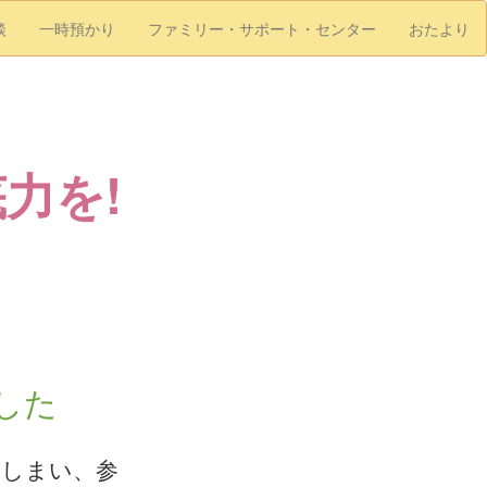
談
一時預かり
ファミリー・サポート・センター
おたより
力を!
した
てしまい、参