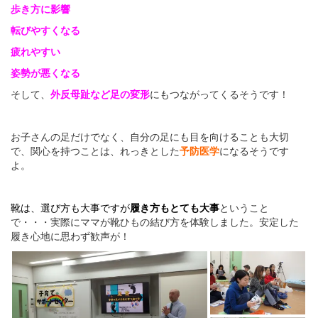
歩き方に影響
転びやすくなる
疲れやすい
姿勢が悪くなる
そして、
外反母趾など足の変形
にもつながってくるそうです！
お子さんの足だけでなく、自分の足にも目を向けることも大切
で、関心を持つことは、れっきとした
予防医学
になるそうです
よ。
靴は、選び方も大事ですが
履き方もとても大事
ということ
で・・・実際にママが靴ひもの結び方を体験しました。安定した
履き心地に思わず歓声が！