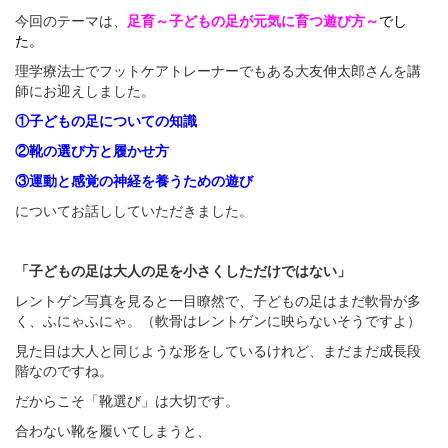
今回のテーマは、
足育～子どもの足が元気に育つ遊び方～
でし
た。
理学療法士でフットケアトレーナーでもある大友伸太郎さんを講
師にお迎えしました。
①子どもの足についての知識
②靴の選び方と履かせ方
③運動と感覚の神経を養うための遊び
についてお話ししていただきました。
「子どもの足は大人の足を小さくしただけではない」
レントゲン写真を見ると一目瞭然で、子どもの足はまだ軟骨が多
く、ふにゃふにゃ。（軟骨はレントゲンに映らないそうですよ）
見た目は大人と同じような形をしているけれど、まだまだ成長段
階なのですね。
だからこそ「靴選び」は大切です。
合わない靴を履いてしまうと、