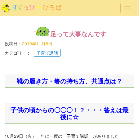
メ
ニ
ュ
ー
足って大事なんです
投稿日：
2019年11月8日
カテゴリー：
子育て講話
靴の履き方・箸の持ち方、共通点は？
子供の頃からの〇〇〇！？・・・答えは最
後に☆
10月29日（火）、年に一度の「
子育て講話
」がありました！