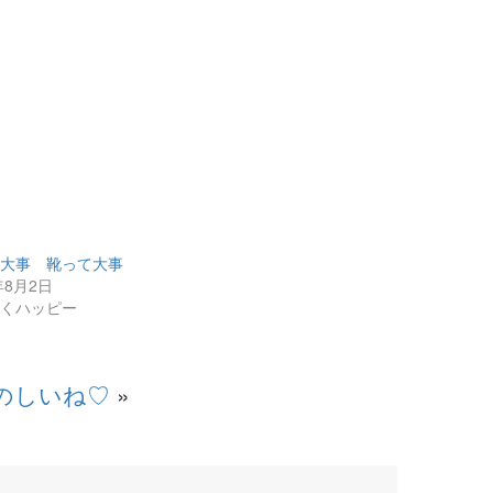
て大事 靴って大事
年8月2日
すくハッピー
のしいね♡
»