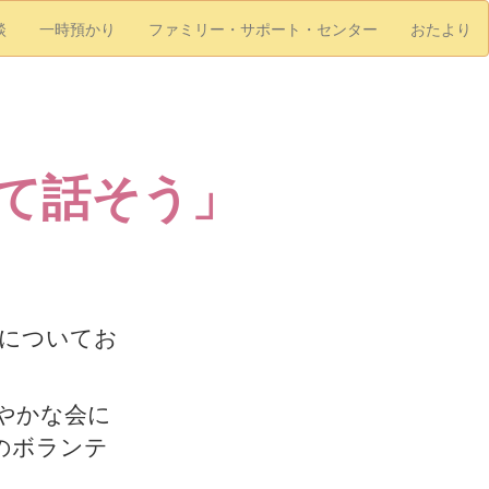
談
一時預かり
ファミリー・サポート・センター
おたより
て話そう」
」についてお
やかな会に
のボランテ