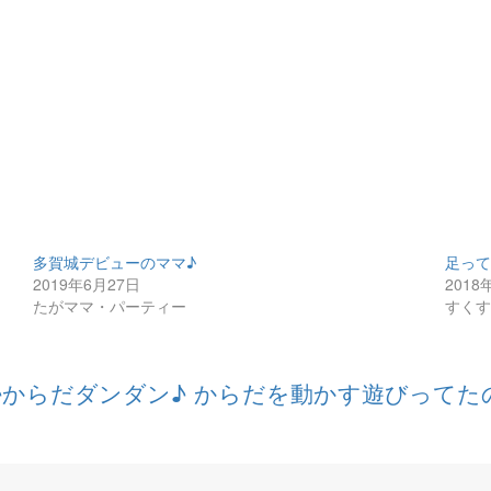
多賀城デビューのママ♪
足っ
2019年6月27日
2018
たがママ・パーティー
すく
♪からだダンダン♪
からだを動かす遊びってた