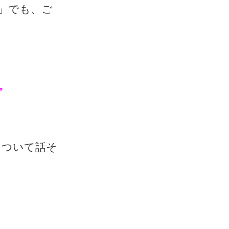
」でも、ご
。
について話そ