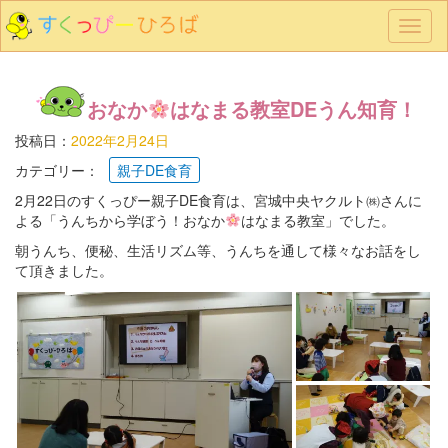
メ
ニ
ュ
ー
おなか
はなまる教室DEうん知育！
投稿日：
2022年2月24日
カテゴリー：
親子DE食育
2月22日のすくっぴー親子DE食育は、宮城中央ヤクルト㈱さんに
よる「うんちから学ぼう！おなか
はなまる教室」でした。
朝うんち、便秘、生活リズム等、うんちを通して様々なお話をし
て頂きました。