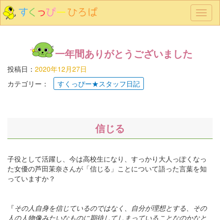
メ
ニ
ュ
ー
一年間ありがとうございました
投稿日：
2020年12月27日
カテゴリー：
すくっぴー★スタッフ日記
信じる
子役として活躍し、今は高校生になり、すっかり大人っぽくなっ
た女優の芦田茉奈さんが「信じる」ことについて語った言葉を知
っていますか？
『
その人自身を信じているのではなく、自分が理想とする、その
人の人物像みたいなものに期待してしまっていることなのかなと