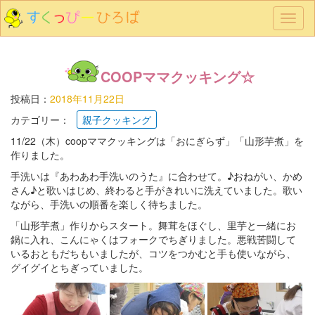
メ
ニ
ュ
ー
COOPママクッキング☆
投稿日：
2018年11月22日
カテゴリー：
親子クッキング
11/22（木）coopママクッキングは「おにぎらず」「山形芋煮」を
作りました。
手洗いは『あわあわ手洗いのうた』に合わせて。♪おねがい、かめ
さん♪と歌いはじめ、終わると手がきれいに洗えていました。歌い
ながら、手洗いの順番を楽しく待ちました。
「山形芋煮」作りからスタート。舞茸をほぐし、里芋と一緒にお
鍋に入れ、こんにゃくはフォークでちぎりました。悪戦苦闘して
いるおともだちもいましたが、コツをつかむと手も使いながら、
グイグイとちぎっていました。