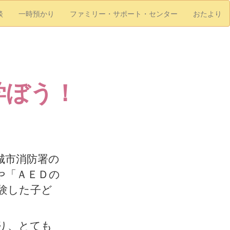
談
一時預かり
ファミリー・サポート・センター
おたより
学ぼう！
城市消防署の
や「ＡＥＤの
験した子ど
り、とても