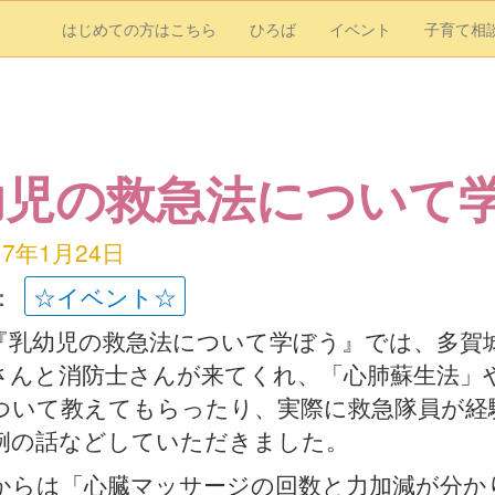
はじめての方はこちら
ひろば
イベント
子育て相
幼児の救急法について
17年1月24日
：
☆イベント☆
月）『乳幼児の救急法について学ぼう』では、多賀
さんと消防士さんが来てくれ、「心肺蘇生法」
ついて教えてもらったり、実際に救急隊員が経
例の話などしていただきました。
からは「心臓マッサージの回数と力加減が分か