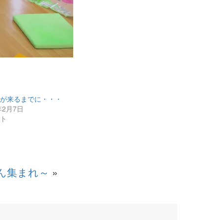
車が来るまでに・・・
年2月7日
ント
ん集まれ～
»