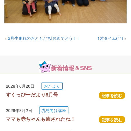
«
2月生まれのおともだち!おめでとう！！
1才タイム(^^)
»
新着情報＆SNS
2026年6月20日
おたより
すくっぴーだより8月号
記事を読む
2026年8月2日
乳児向け講座
ママも赤ちゃんも癒されたね！
記事を読む