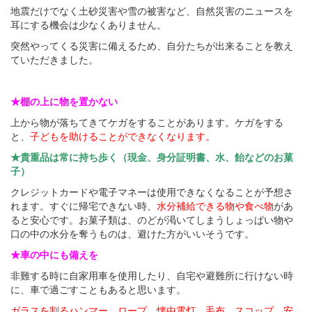
地震だけでなく土砂災害や雪の被害など、自然災害のニュースを
耳にする機会は少なくありません。
突然やってくる災害に備えるため、自分たちが出来ることを教え
ていただきました。
★棚の上に物を置かない
上から物が落ちてきてケガをすることがあります。ケガをする
と、
子どもを助けることができなくなります。
★貴重品は常に持ち歩く（現金、身分証明書、水、飴などのお菓
子）
クレジットカードや電子マネーは使用できなくなることが予想さ
れます。すぐに帰宅できない時、
水分補給できる物や食べ物
があ
ると安心です。お菓子類は、のどが渇いてしまうしょっぱい物や
口の中の水分を奪うものは、避けた方がいいそうです。
★車の中にも備えを
非難する時に自家用車を使用したり、自宅や避難所に行けない時
に、車で過ごすこともあると思います。
ガラスを割るハンマー、ロープ、懐中電灯、毛布、スコップ、安