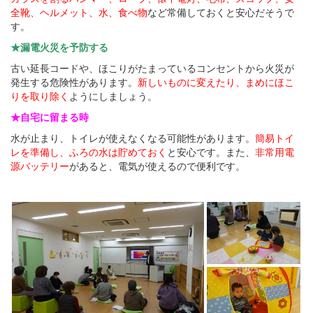
全靴、ヘルメット、水、食べ物
など常備しておくと安心だそうで
す。
★漏電火災を予防する
古い延長コードや、ほこりがたまっているコンセントから火災が
発生する危険性があります。
新しいものに変えたり、まめにほこ
りを取り除く
ようにしましょう。
★自宅に留まる時
水が止まり、トイレが使えなくなる可能性があります。
簡易トイ
レを準備し、ふろの水は貯めておく
と安心です。また、
非常用電
源バッテリー
があると、電気が使えるので便利です。