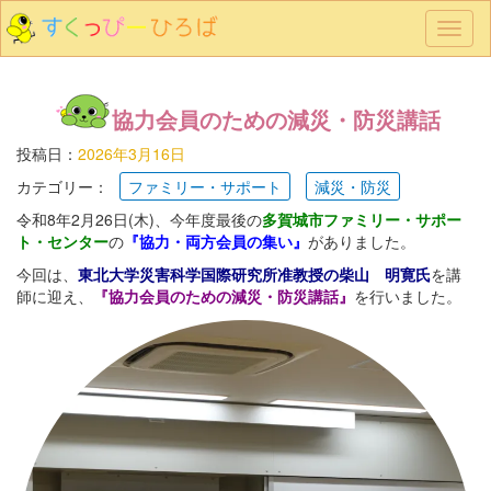
メ
ニ
ュ
ー
協力会員のための減災・防災講話
投稿日：
2026年3月16日
カテゴリー：
ファミリー・サポート
減災・防災
令和8年2月26日(木)、今年度最後の
多賀城市ファミリー・サポー
ト・センター
の
『協力・両方会員の集い』
がありました。
今回は、
東北大学災害科学国際研究所准教授の柴山 明寛氏
を講
師に迎え、
『協力会員のための減災・防災講話』
を行いました。