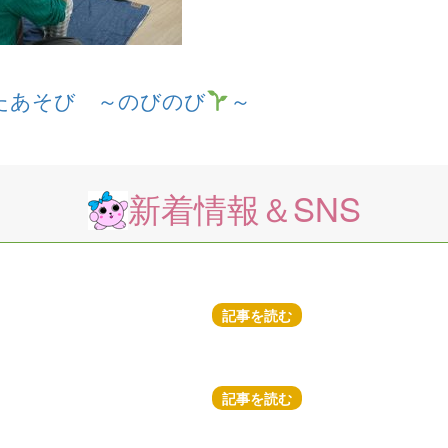
たあそび ～のびのび
～
新着情報＆SNS
記事を読む
記事を読む