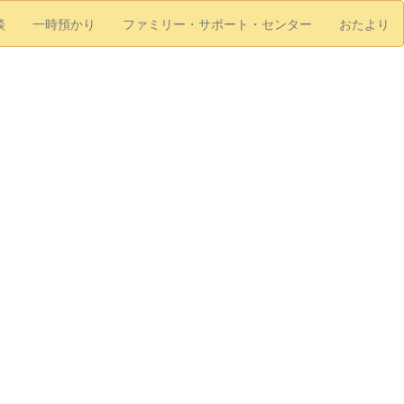
談
一時預かり
ファミリー・サポート・センター
おたより