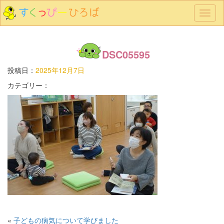
メ
ニ
ュ
ー
DSC05595
投稿日：
2025年12月7日
カテゴリー：
«
子どもの病気について学びました