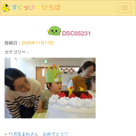
メ
ニ
ュ
ー
DSC05231
投稿日：
2025年11月17日
カテゴリー：
«
11月生まれさん おめでとう♡