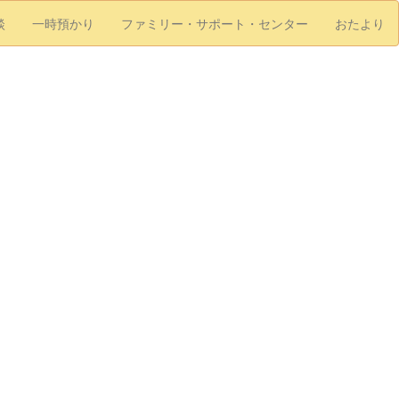
談
一時預かり
ファミリー・サポート・センター
おたより