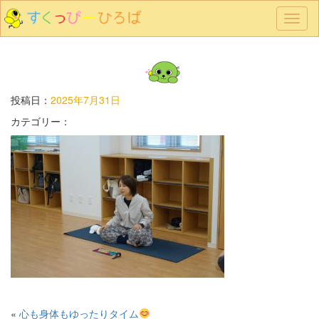
メ
ニ
ュ
ー
投稿日：
2025年7月31日
カテゴリー：
«
心も身体もゆったりタイム