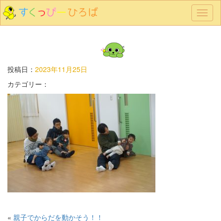
メ
ニ
ュ
ー
投稿日：
2023年11月25日
カテゴリー：
«
親子でからだを動かそう！！