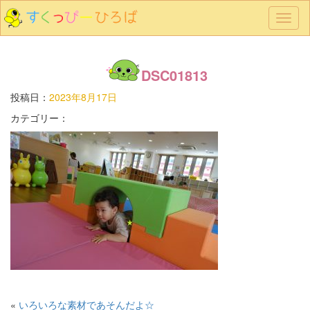
メ
ニ
ュ
ー
DSC01813
投稿日：
2023年8月17日
カテゴリー：
«
いろいろな素材であそんだよ☆