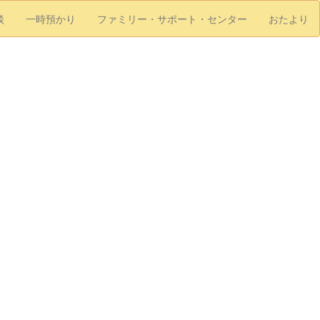
談
一時預かり
ファミリー・サポート・センター
おたより