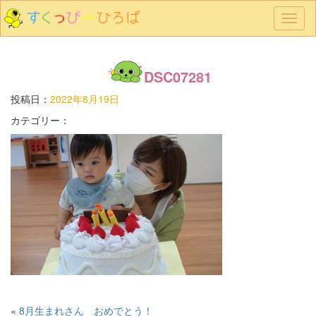
メ
ニ
ュ
ー
DSC07281
投稿日：
2022年8月19日
カテゴリー：
«
8月生まれさん おめでとう！