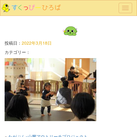
メ
ニ
ュ
ー
投稿日：
2022年3月18日
カテゴリー：
«
たがぶん×山響アウトリーチプロジェクト