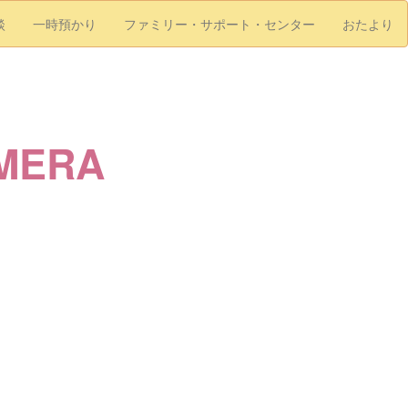
談
一時預かり
ファミリー・サポート・センター
おたより
AMERA