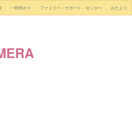
談
一時預かり
ファミリー・サポート・センター
おたより
AMERA