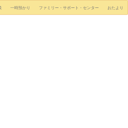
談
一時預かり
ファミリー・サポート・センター
おたより