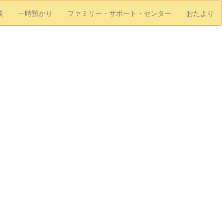
談
一時預かり
ファミリー・サポート・センター
おたより