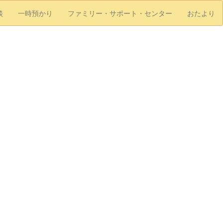
談
一時預かり
ファミリー・サポート・センター
おたより