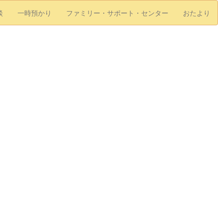
談
一時預かり
ファミリー・サポート・センター
おたより