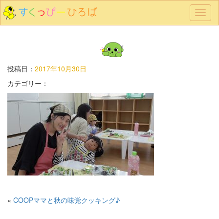
メ
ニ
ュ
ー
投稿日：
2017年10月30日
カテゴリー：
«
COOPママと秋の味覚クッキング♪