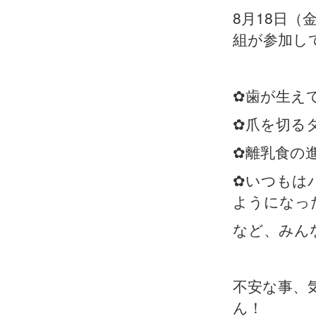
8月18日（
組が参加し
✿歯が生え
✿爪を切る
✿離乳食の
✿いつもは
ようになっ
など、みん
不安な事、
ん！