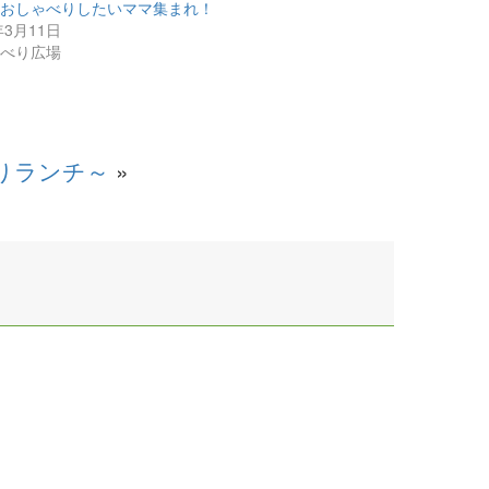
とおしゃべりしたいママ集まれ！
年3月11日
ゃべり広場
りランチ～
»