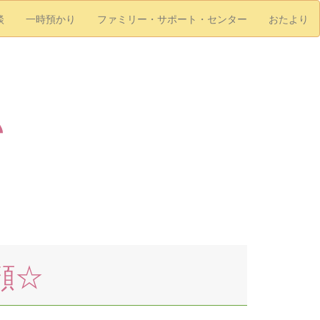
談
一時預かり
ファミリー・サポート・センター
おたより
♪
顔☆