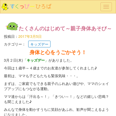
メ
ニ
ュ
ー
たくさんのはじめて～親子身体あそび～
投稿日：
2017年3月5日
カテゴリー：
キッズデー
身体と心をうごかそう！
3月２日(木)
「
キッズデー
」
がありました。
今回は１歳半～４歳までのお友達が参加してくれました♪
最初は、ママも子どもたちも緊張気味・・・。
まずは、ご家庭でもできる親子のふれあい遊びや、ママのシェイ
プアップにもつながる運動。
ママ達からは「汗出る～！」「きつい～！」などの嬉しい悲鳴？
も聞こえました♪
みんなで身体を動かすうちに笑顔があふれ、歓声が聞こえるよう
になりました。