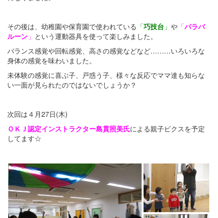
その後は、幼稚園や保育園で使われている
「
巧技台
」
や
「
パラバ
ルーン
」
という運動器具を使って楽しみました。
バランス感覚や回転感覚、高さの感覚などなど………いろいろな
身体の感覚を味わいました。
未体験の感覚に喜ぶ子、戸惑う子、様々な反応でママ達も知らな
い一面が見られたのではないでしょうか？
次回は４月27日(木)
ＯＫＪ認定インストラクター島貫照美氏
による親子ビクスを予定
してます☆